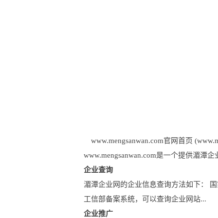
www.mengsanwan.com官网首页 (www.men
www.mengsanwan.com是一个
企业查询
湄潭企业网的企业信息查询方法如下： 
工信部备案系统，可以查询企业网站...
企业推广