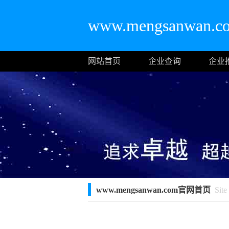
www.mengsanwan
网站首页
企业查询
企业
www.mengsanwan.com官网首页
Site 