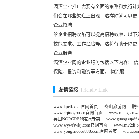
湄潭企业推广需要有全面的策略和执行计
们会在哪些渠道上出现，这样你就可以更..
企业招聘
给企业招聘攻略可以提高招聘效率，以下
技能要求、工作经验等。这将有助于你更..
企业服务
湄潭企业网的企业服务包括以下内容： 信
保险、投资和融资等方面。 物流服...
友情链接
Friendly Link
www.hpetbx.cn官网首页
密山旅游网
腾
www.dqtuoyou.cn官网首页
www.mengsan
英国NORGREN诺冠专卖
www.guangsup
www.wywfswkj.com官网首页
www.my2d
www.yongandoor888.com官网首页
www.se